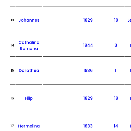
Johannes
1829
18
L
13
Cathalina
1844
3
14
Romana
Dorothea
1836
11
15
Filip
1829
18
16
Hermelina
1833
14
17