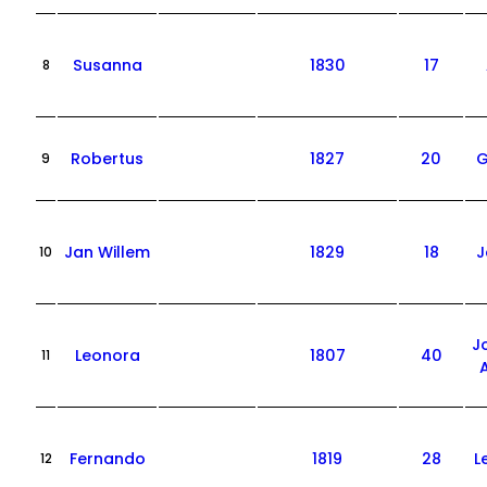
Susanna
1830
17
8
Robertus
1827
20
G
9
Jan Willem
1829
18
J
10
J
Leonora
1807
40
11
Fernando
1819
28
L
12