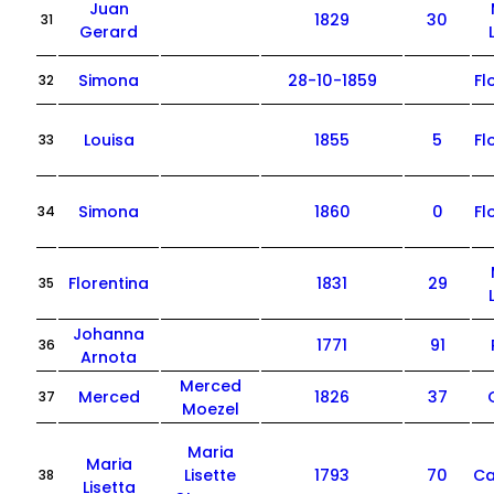
Juan
1829
30
31
Gerard
Simona
28-10-1859
Fl
32
Louisa
1855
5
Fl
33
Simona
1860
0
Fl
34
Florentina
1831
29
35
Johanna
1771
91
36
Arnota
Merced
Merced
1826
37
37
Moezel
Maria
Maria
Lisette
1793
70
Ca
38
Lisetta