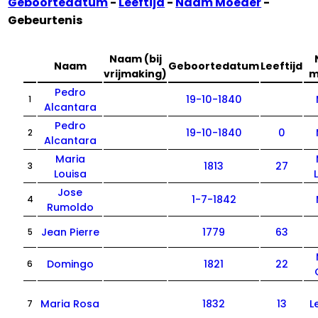
Geboortedatum
-
Leeftijd
-
Naam Moeder
-
Gebeurtenis
Naam (bij
Naam
Geboortedatum
Leeftijd
vrijmaking)
m
Pedro
19-10-1840
1
Alcantara
Pedro
19-10-1840
0
2
Alcantara
Maria
1813
27
3
Louisa
Jose
1-7-1842
4
Rumoldo
Jean Pierre
1779
63
5
Domingo
1821
22
6
Maria Rosa
1832
13
L
7