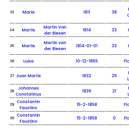
Maria
1811
36
23
Martin Van
Martis
1814
33
24
der Biesen
Martin van
Martis
1814-01-01
33
25
der Biesen
Luisa
10-12-1855
Fl
26
Juan Martis
1832
25
27
Johannes
1836
21
28
Constatinus
Constantin
15-2-1858
Fl
29
Faustino
Constantin
15-2-1858
0
Fl
30
Faustino