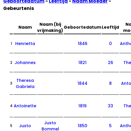
Geboortedatum
-
Leeftijd
-
Naam Moeder
-
Gebeurtenis
Naam (bij
N
Naam
Geboortedatum
Leeftijd
vrijmaking)
mo
Henrietta
1846
0
Anth
1
Johannes
1821
26
The
2
Theresa
1844
8
Anto
3
Gabriela
Antoinette
1819
33
The
4
Justo
Justo
1850
5
Anth
5
Bommel