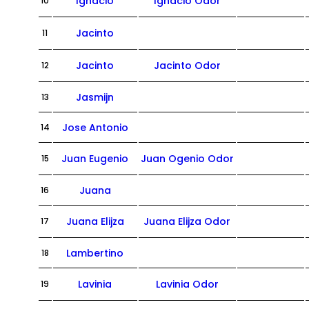
Ignacio
Ignacio Odor
10
Jacinto
11
Jacinto
Jacinto Odor
12
Jasmijn
13
Jose Antonio
14
Juan Eugenio
Juan Ogenio Odor
15
Juana
16
Juana Elijza
Juana Elijza Odor
17
Lambertino
18
Lavinia
Lavinia Odor
19