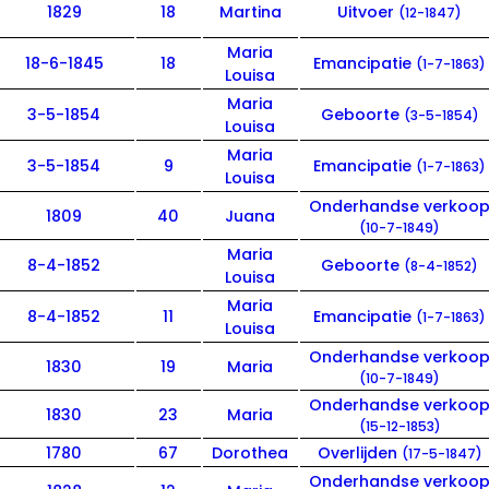
1829
18
Martina
Uitvoer
(12-1847)
Maria
18-6-1845
18
Emancipatie
(1-7-1863)
Louisa
Maria
3-5-1854
Geboorte
(3-5-1854)
Louisa
Maria
3-5-1854
9
Emancipatie
(1-7-1863)
Louisa
Onderhandse verkoo
1809
40
Juana
(10-7-1849)
Maria
8-4-1852
Geboorte
(8-4-1852)
Louisa
Maria
8-4-1852
11
Emancipatie
(1-7-1863)
Louisa
Onderhandse verkoo
1830
19
Maria
(10-7-1849)
Onderhandse verkoo
1830
23
Maria
(15-12-1853)
1780
67
Dorothea
Overlijden
(17-5-1847)
Onderhandse verkoo