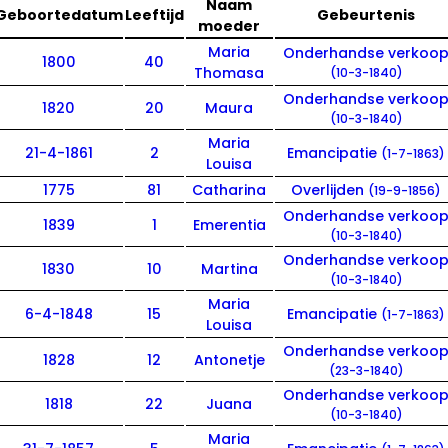
Naam
Geboortedatum
Leeftijd
Gebeurtenis
moeder
Maria
Onderhandse verkoo
1800
40
Thomasa
(10-3-1840)
Onderhandse verkoo
1820
20
Maura
(10-3-1840)
Maria
21-4-1861
2
Emancipatie
(1-7-1863)
Louisa
1775
81
Catharina
Overlijden
(19-9-1856)
Onderhandse verkoo
1839
1
Emerentia
(10-3-1840)
Onderhandse verkoo
1830
10
Martina
(10-3-1840)
Maria
6-4-1848
15
Emancipatie
(1-7-1863)
Louisa
Onderhandse verkoo
1828
12
Antonetje
(23-3-1840)
Onderhandse verkoo
1818
22
Juana
(10-3-1840)
Maria