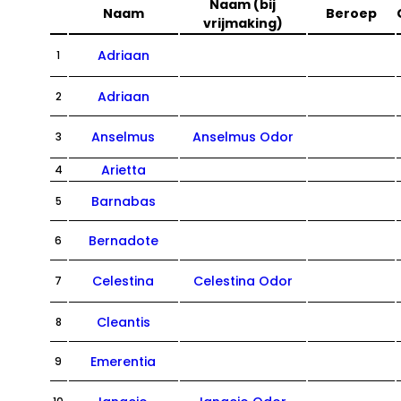
Naam (bij
Naam
Beroep
vrijmaking)
Adriaan
1
Adriaan
2
Anselmus
Anselmus Odor
3
Arietta
4
Barnabas
5
Bernadote
6
Celestina
Celestina Odor
7
Cleantis
8
Emerentia
9