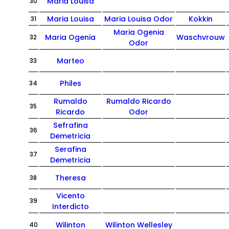
Maria Louisa
30
Maria Louisa
Maria Louisa Odor
Kokkin
31
Maria Ogenia
Maria Ogenia
Waschvrouw
32
Odor
Marteo
33
Philes
34
Rumaldo
Rumaldo Ricardo
35
Ricardo
Odor
Sefrafina
36
Demetricia
Serafina
37
Demetricia
Theresa
38
Vicento
39
Interdicto
Wilinton
Wilinton Wellesley
40