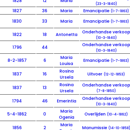
1828
12
Maria
(23-3-1840)
1827
36
Maria
Emancipatie
(1-7-1863)
1830
33
Maria
Emancipatie
(1-7-1863)
Onderhandse verkoo
1822
18
Antonetta
(10-3-1840)
Onderhandse verkoo
1796
44
(10-3-1840)
Maria
8-2-1857
6
Emancipatie
(1-7-1863)
Louisa
Rosina
1837
16
Uitvoer
(12-12-1853)
Ursela
Rosina
Onderhandse verkoo
1837
13
Ursela
(7-8-1850)
Onderhandse verkoo
1794
46
Emerintia
(10-3-1840)
Maria
5-4-1862
0
Overlijden
(10-4-1862)
Ogenia
Maria
1856
2
Manumissie
(14-10-1858