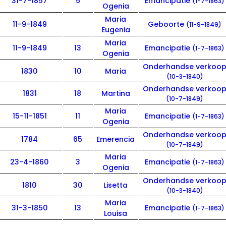
31-7-1857
5
Emancipatie
(1-7-1863)
Ogenia
Maria
11-9-1849
Geboorte
(11-9-1849)
Eugenia
Maria
11-9-1849
13
Emancipatie
(1-7-1863)
Ogenia
Onderhandse verkoo
1830
10
Maria
(10-3-1840)
Onderhandse verkoo
1831
18
Martina
(10-7-1849)
Maria
15-11-1851
11
Emancipatie
(1-7-1863)
Ogenia
Onderhandse verkoo
1784
65
Emerencia
(10-7-1849)
Maria
23-4-1860
3
Emancipatie
(1-7-1863)
Ogenia
Onderhandse verkoo
1810
30
Lisetta
(10-3-1840)
Maria
31-3-1850
13
Emancipatie
(1-7-1863)
Louisa