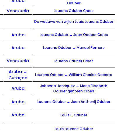
Aruba
Oduber
Venezuela
Lourens Oduber Croes
De weduwe van wijlen Louis Lourens Oduber
p
Aruba
Lourens Oduber → Jean Oduber Croes
p
Aruba
Lourens Oduber → Manuel Romero
Venezuela
Lourens Oduber Croes
Aruba →
Lourens Oduber → William Charles Gaerste
Curaçao
p
Johanna Henriquez → Maria Elisabeth
Aruba
Oduber geboren Croes
p
Aruba
Lourens Oduber → Jean Anthonij Oduber
Aruba
Louis L. Oduber
)
Louis Lourens Oduber