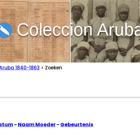
Coleccion Arub
Aruba 1840-1863
> Zoeken
atum
-
Naam Moeder
-
Gebeurtenis