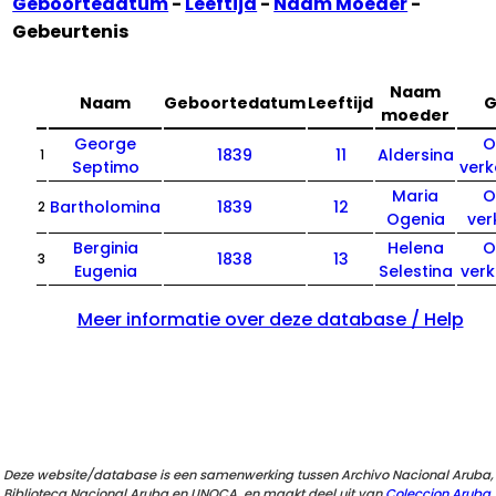
Geboortedatum
-
Leeftijd
-
Naam Moeder
-
Gebeurtenis
Naam
Naam
Geboortedatum
Leeftijd
G
moeder
George
O
1839
11
Aldersina
1
Septimo
ver
Maria
O
Bartholomina
1839
12
2
Ogenia
ve
Berginia
Helena
O
1838
13
3
Eugenia
Selestina
ver
Meer informatie over deze database / Help
Deze website/database is een samenwerking tussen Archivo Nacional Aruba,
Biblioteca Nacional Aruba en UNOCA, en maakt deel uit van
Coleccion Aruba
.