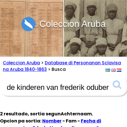
Coleccion Aruba
Coleccion Aruba
>
Database di Personanan Sclavisa
na Aruba 1840-1863
> Busca
2 resultado, sortia segun
Achternaam
.
Opcion pa sortia:
Nomber
- Fam -
Fecha di