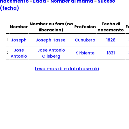
nacemento
-
Edad
-
Nomber di mama
-
Suceso
(fecha)
Nomber cu fam (na
Fecha di
Nomber
Profesion
E
liberacion)
nacemento
Joseph
Joseph Hassel
Cunukero
1828
1
Jose
Jose Antonio
Sirbiente
1831
2
Antonio
Olieberg
Lesa mas di e database aki