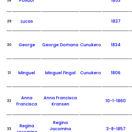
Polidor
1853
28
Lucas
1837
29
George
George Domana
Cunukero
1834
30
Minguel
Minguel Fingal
Cunukero
1806
31
Anna
Anna Francisca
10-1-1860
32
Francisca
Kransen
Regina
Regina
Jacomina
3-8-1857
33