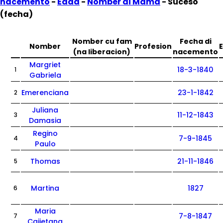
nacemento
-
Edad
-
Nomber di Mama
- Suceso
(fecha)
Nomber cu fam
Fecha di
Nomber
Profesion
(na liberacion)
nacemento
Margriet
18-3-1840
1
Gabriela
Emerenciana
23-1-1842
2
Juliana
11-12-1843
3
Damasia
Regino
7-9-1845
4
Paulo
Thomas
21-11-1846
5
Martina
1827
6
Maria
7-8-1847
7
Caijetana