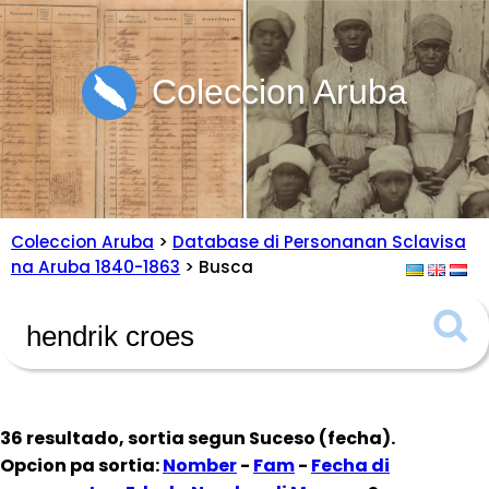
Coleccion Aruba
Coleccion Aruba
>
Database di Personanan Sclavisa
na Aruba 1840-1863
> Busca
36 resultado, sortia segun
Suceso (fecha)
.
Opcion pa sortia:
Nomber
-
Fam
-
Fecha di