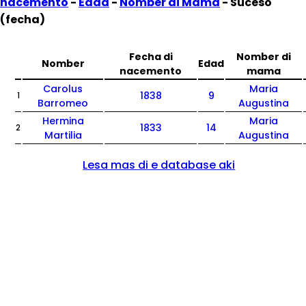
nacemento
-
Edad
-
Nomber di Mama
- Suceso
(fecha)
Fecha di
Nomber di
Nomber
Edad
nacemento
mama
Carolus
Maria
1838
9
1
Barromeo
Augustina
Hermina
Maria
1833
14
2
Martilia
Augustina
Lesa mas di e database aki