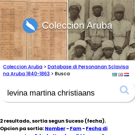
Coleccion Aruba
Coleccion Aruba
>
Database di Personanan Sclavisa
na Aruba 1840-1863
> Busca
2 resultado, sortia segun
Suceso (fecha)
.
Opcion pa sortia:
Nomber
-
Fam
-
Fecha di