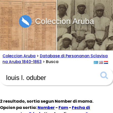
Coleccion Aruba
Coleccion Aruba
>
Database di Personanan Sclavisa
na Aruba 1840-1863
> Busca
2 resultado, sortia segun
Nomber di mama
.
Opcion pa sortia:
Nomber
-
Fam
-
Fecha di