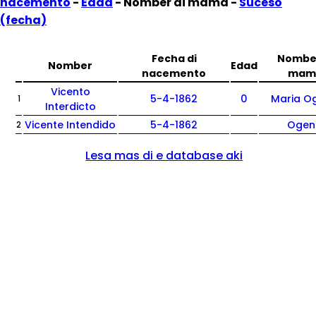
nacemento
-
Edad
- Nomber di mama -
Suceso
(fecha)
Fecha di
Nomber
Nomber
Edad
nacemento
mam
Vicento
5-4-1862
0
Maria O
1
Interdicto
Vicente Intendido
5-4-1862
Ogen
2
Lesa mas di e database aki