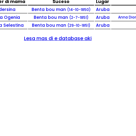
r di mama
Suceso
Lugar
dersina
Benta bou man
Aruba
(14-10-1850)
a Ogenia
Benta bou man
Aruba
Anna Dion
(2-7-1851)
a Selestina
Benta bou man
Aruba
(29-10-1851)
Lesa mas di e database aki