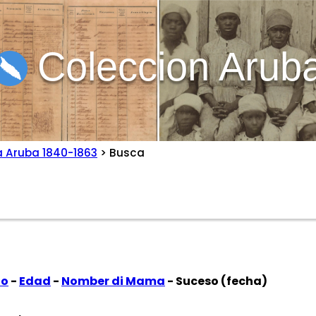
Coleccion Arub
a Aruba 1840-1863
> Busca
to
-
Edad
-
Nomber di Mama
- Suceso (fecha)