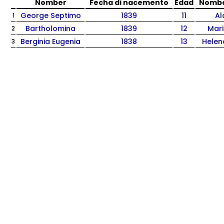
Nomber
Fecha di nacemento
Edad
Nombe
George Septimo
1839
11
Al
1
Bartholomina
1839
12
Mari
2
Berginia Eugenia
1838
13
Helen
3