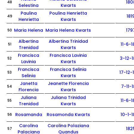
180
48
Selestina
Kwarts
Paulina
Poulina Henrietta
181
49
Henrietta
Kwarts
Maria Helena
Maria Helena Kwarts
179
50
Albertina
Albertina Trinidad
11-6-
51
Trenidad
Kwarts
Francisca
Francisca Lavinia
3-12-
52
Lavinia
Kwarts
Francisca
Francisca Selinia
17-12-
53
Selinia
Kwarts
Janetta
Jeanette Florencia
7-11-1
54
Florencia
Kwarts
Juliana
Juliana Trinidad
11-6-
55
Trenidad
Kwarts
Rosamanda
Rosamonda Kwarts
10-1-
56
Carolina
Carolina Polaziana
182
57
Palaciana
Quandus