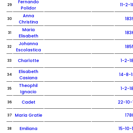
Fernando
11-2-
29
Polidor
Anna
183
30
Christina
Maria
183
31
Elisabeth
Johanna
185
32
Escolastica
Charlotte
1-2-1
33
Elisabeth
14-8-
34
Casiana
Theophil
1-2-1
35
Ignacio
Cadet
22-10-
36
Maria Gratie
178
37
Emiliana
15-10-
38