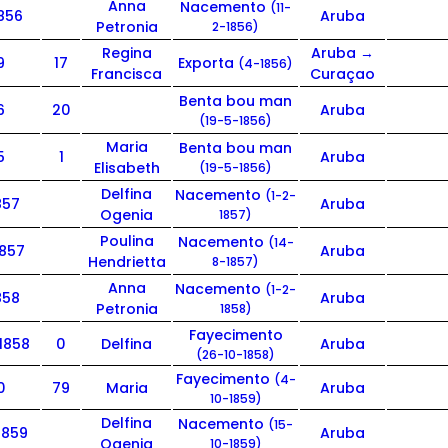
Anna
Nacemento
(11-
1856
Aruba
Petronia
2-1856)
Regina
Aruba →
9
17
Exporta
(4-1856)
Francisca
Curaçao
Benta bou man
6
20
Aruba
(19-5-1856)
Maria
Benta bou man
5
1
Aruba
Elisabeth
(19-5-1856)
Delfina
Nacemento
(1-2-
857
Aruba
Ogenia
1857)
Poulina
Nacemento
(14-
1857
Aruba
Hendrietta
8-1857)
Anna
Nacemento
(1-2-
858
Aruba
Petronia
1858)
Fayecimento
1858
0
Delfina
Aruba
(26-10-1858)
Fayecimento
(4-
0
79
Maria
Aruba
10-1859)
Delfina
Nacemento
(15-
1859
Aruba
Ogenia
10-1859)