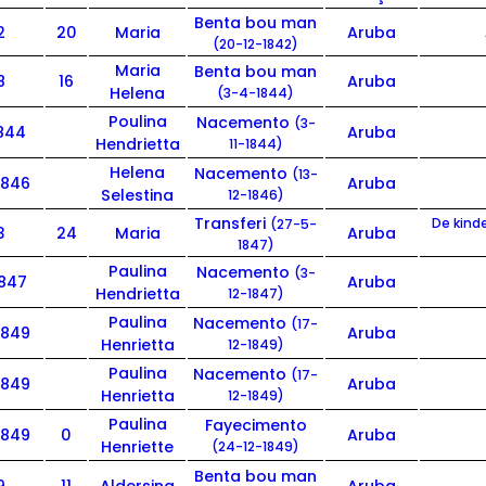
Benta bou man
2
20
Maria
Aruba
(20-12-1842)
Maria
Benta bou man
8
16
Aruba
Helena
(3-4-1844)
Poulina
Nacemento
(3-
1844
Aruba
Hendrietta
11-1844)
Helena
Nacemento
(13-
1846
Aruba
Selestina
12-1846)
Transferi
De kind
(27-5-
3
24
Maria
Aruba
1847)
Paulina
Nacemento
(3-
1847
Aruba
Hendrietta
12-1847)
Paulina
Nacemento
(17-
1849
Aruba
Henrietta
12-1849)
Paulina
Nacemento
(17-
1849
Aruba
Henrietta
12-1849)
Paulina
Fayecimento
1849
0
Aruba
Henriette
(24-12-1849)
Benta bou man