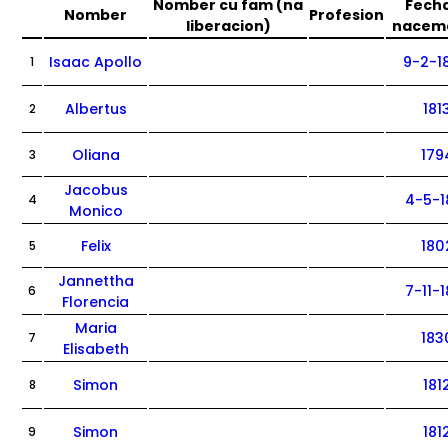
Nomber cu fam (na
Fecha
Nomber
Profesion
liberacion)
nacem
Isaac Apollo
9-2-1
1
Albertus
181
2
Oliana
179
3
Jacobus
4-5-1
4
Monico
Felix
180
5
Jannettha
7-11-1
6
Florencia
Maria
183
7
Elisabeth
Simon
181
8
Simon
181
9