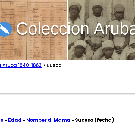
Coleccion Arub
a Aruba 1840-1863
> Busca
to
-
Edad
-
Nomber di Mama
- Suceso (fecha)