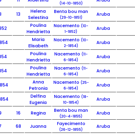
9
11
Aldersina
Aruba
(14-10-1850)
Helena
Benta bou man
8
13
Aruba
Selestina
(29-10-1851)
Poulina
Nacemento
(10-
1852
Aruba
Hendrietta
1-1852)
Maria
Nacemento
(10-
1854
Aruba
Elisabeth
2-1854)
Poulina
Nacemento
(11-
1854
Aruba
Hendrietta
6-1854)
Poulina
Nacemento
(11-
1854
Aruba
Hendrietta
6-1854)
Anna
Nacemento
(25-
1854
Aruba
Petronia
6-1854)
Delfina
Nacemento
(18-
1854
Aruba
Eugenia
10-1854)
Benta bou man
9
16
Regina
Aruba
(20-4-1855)
Fayecimento
7
68
Juanna
Aruba
(26-12-1855)