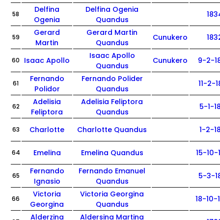
Delfina
Delfina Ogenia
183
58
Ogenia
Quandus
Gerard
Gerard Martin
Cunukero
183
59
Martin
Quandus
Isaac Apollo
Isaac Apollo
Cunukero
9-2-1
60
Quandus
Fernando
Fernando Polider
11-2-
61
Polidor
Quandus
Adelisia
Adelisia Feliptora
5-1-1
62
Feliptora
Quandus
Charlotte
Charlotte Quandus
1-2-1
63
Emelina
Emelina Quandus
15-10-
64
Fernando
Fernando Emanuel
5-3-1
65
Ignasio
Quandus
Victoria
Victoria Georgina
18-10-
66
Georgina
Quandus
Alderzina
Aldersina Martina