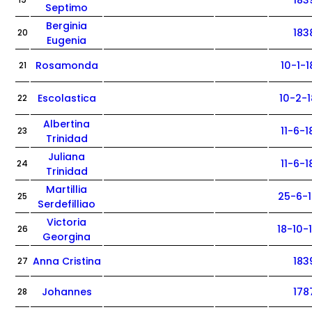
183
19
Septimo
Berginia
183
20
Eugenia
Rosamonda
10-1-
21
Escolastica
10-2-
22
Albertina
11-6-
23
Trinidad
Juliana
11-6-
24
Trinidad
Martillia
25-6-
25
Serdefilliao
Victoria
18-10-
26
Georgina
Anna Cristina
183
27
Johannes
178
28