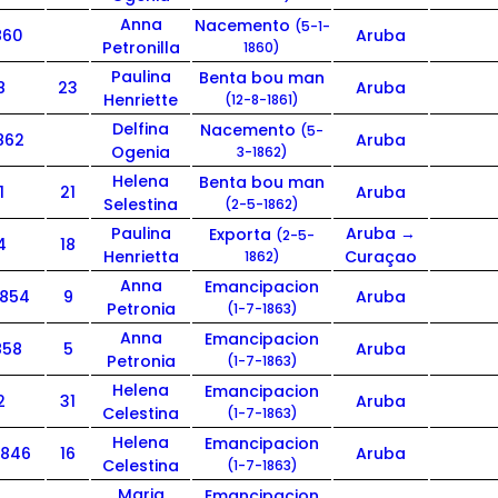
Anna
Nacemento
(5-1-
860
Aruba
Petronilla
1860)
Paulina
Benta bou man
8
23
Aruba
Henriette
(12-8-1861)
Delfina
Nacemento
(5-
862
Aruba
Ogenia
3-1862)
Helena
Benta bou man
1
21
Aruba
Selestina
(2-5-1862)
Paulina
Aruba →
Exporta
(2-5-
4
18
Henrietta
Curaçao
1862)
Anna
Emancipacion
1854
9
Aruba
Petronia
(1-7-1863)
Anna
Emancipacion
858
5
Aruba
Petronia
(1-7-1863)
Helena
Emancipacion
2
31
Aruba
Celestina
(1-7-1863)
Helena
Emancipacion
1846
16
Aruba
Celestina
(1-7-1863)
Maria
Emancipacion