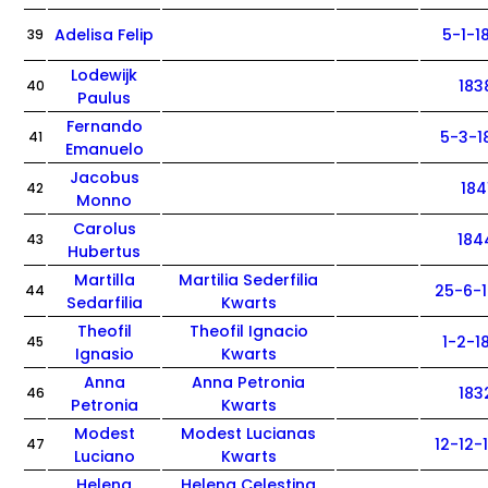
Adelisa Felip
5-1-1
39
Lodewijk
183
40
Paulus
Fernando
5-3-1
41
Emanuelo
Jacobus
184
42
Monno
Carolus
184
43
Hubertus
Martilla
Martilia Sederfilia
25-6-
44
Sedarfilia
Kwarts
Theofil
Theofil Ignacio
1-2-1
45
Ignasio
Kwarts
Anna
Anna Petronia
183
46
Petronia
Kwarts
Modest
Modest Lucianas
12-12-
47
Luciano
Kwarts
Helena
Helena Celestina