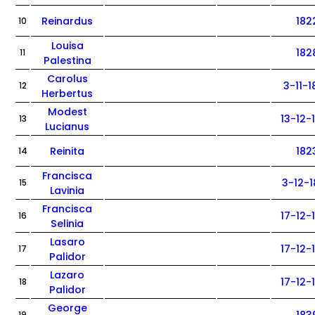
Reinardus
182
10
Louisa
182
11
Palestina
Carolus
3-11-
12
Herbertus
Modest
13-12-
13
Lucianus
Reinita
182
14
Francisca
3-12-
15
Lavinia
Francisca
17-12-
16
Selinia
Lasaro
17-12-
17
Palidor
Lazaro
17-12-
18
Palidor
George