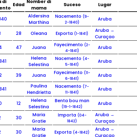
 di
Nomber di
Edad
Suceso
Lugar
ento
mama
Aldersina
Nacemento
(9-
840
Aruba
Marthina
2-1840)
Aruba →
3
28
Oleana
Exporta
(1-1841)
Curaçao
Fayecimento
(2-
4
47
Juana
Aruba
4-1841)
Helena
Nacemento
(4-
841
Aruba
Selestina
5-1841)
Fayecimento
(11-
2
39
Juana
Aruba
6-1841)
Paulina
Nacemento
(7-
841
Aruba
Hendrietta
11-1841)
Helena
Benta bou man
0
12
Aruba
Selestina
(19-1-1842)
Maria
Aruba →
Importa
(04-
2
30
Gratie
Curaçao
1842)
Maria
Aruba →
2
30
Exporta
(4-1842)
Gratie
Curaçao