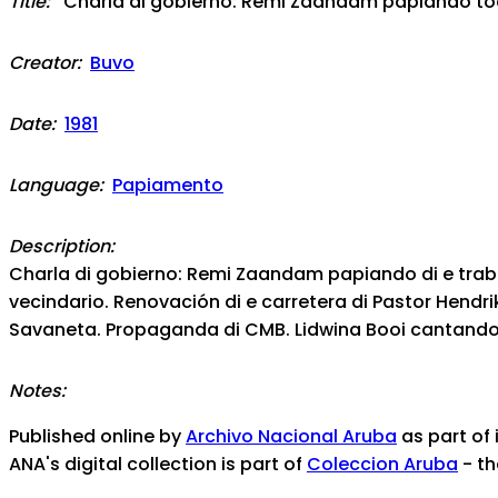
Title:
Charla di gobierno: Remi Zaandam papiando toca
Creator:
Buvo
Date:
1981
Language:
Papiamento
Description:
Charla di gobierno: Remi Zaandam papiando di e trab
vecindario. Renovación di e carretera di Pastor Hendr
Savaneta. Propaganda di CMB. Lidwina Booi cantando. P
Notes:
Published online by
Archivo Nacional Aruba
as part of i
ANA's digital collection is part of
Coleccion Aruba
- th