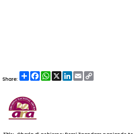
Share
Facebook
WhatsApp
X
LinkedIn
Email
Copy
Link
Share: