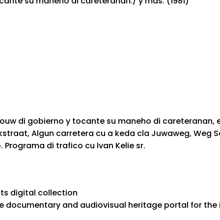
nte su maneho di careteranan./ y mas. (1981)
ouw di gobierno y tocante su maneho di careteranan, 
ikstraat, Algun carretera cu a keda cla Juwaweg, Weg S
rograma di trafico cu Ivan Kelie sr.
ts digital collection
e documentary and audiovisual heritage portal for the 