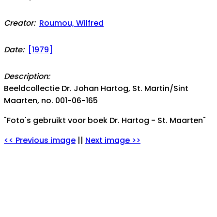
Creator:
Roumou, Wilfred
Date:
[1979]
Description:
Beeldcollectie Dr. Johan Hartog, St. Martin/Sint
Maarten, no. 001-06-165
"Foto's gebruikt voor boek Dr. Hartog - St. Maarten"
<< Previous image
||
Next image >>
Notes:
For inquiries and requests regarding use of
(high-resolution) images for publications,
audiovisual productions etc., please contact
digital@bibliotecanacional.aw
.