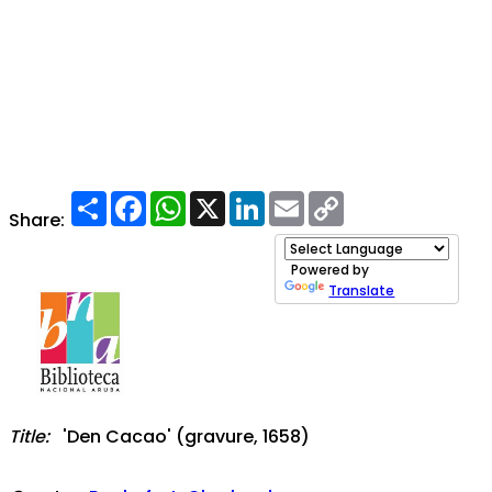
Share
Facebook
WhatsApp
X
LinkedIn
Email
Copy
Link
Share:
Powered by
Translate
Title:
'Den Cacao' (gravure, 1658)