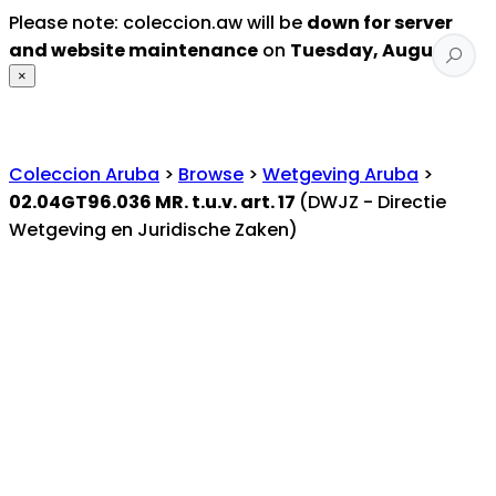
Please note: coleccion.aw will be
down for server
and website maintenance
on
Tuesday, August 4
.
×
Coleccion Aruba
>
Browse
>
Wetgeving Aruba
>
02.04GT96.036 MR. t.u.v. art. 17
(DWJZ - Directie
Wetgeving en Juridische Zaken)