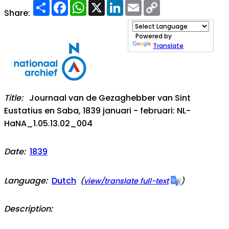
Share
Facebook
WhatsApp
X
LinkedIn
Email
Copy
Link
Share:
Powered by
Translate
Title:
Journaal van de Gezaghebber van Sint
Eustatius en Saba, 1839 januari - februari: NL-
HaNA_1.05.13.02_004
Date:
1839
Language:
Dutch
(
view/translate full-text
)
Description: