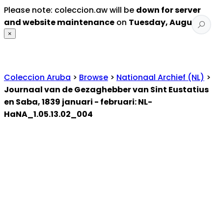
Please note: coleccion.aw will be
down for server
and website maintenance
on
Tuesday, August 4
.
×
Coleccion Aruba
>
Browse
>
Nationaal Archief (NL)
>
Journaal van de Gezaghebber van Sint Eustatius
en Saba, 1839 januari - februari: NL-
HaNA_1.05.13.02_004