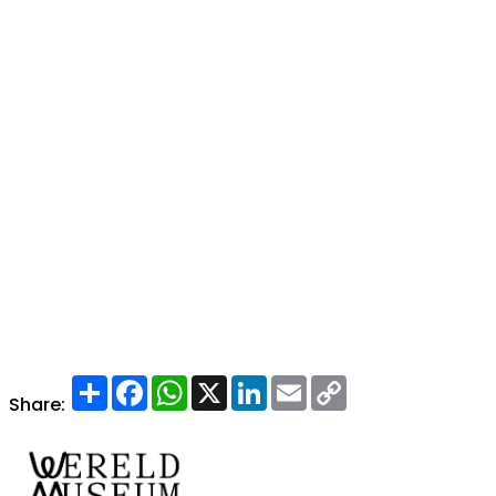
Share
Facebook
WhatsApp
X
LinkedIn
Email
Copy
Link
Share: