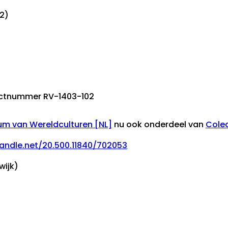
2)
jectnummer RV-1403-102
m van Wereldculturen [NL]
nu ook onderdeel van
Cole
handle.net/20.500.11840/702053
wijk)