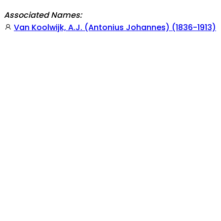
Associated Names:
Van Koolwijk, A.J. (Antonius Johannes) (1836-1913)
Topics:
Collectie Wereldculturen
Nationaal Museum va
materiaalbewerking en ambachten
material proc
Arubaans
Aruban
Aruba
National Muse
See also / View this item in its original context:
https://hdl.handle.net/20.500.11840/702053
Holding Institution/Contributing Partner:
Collectie 
Part of these collections: