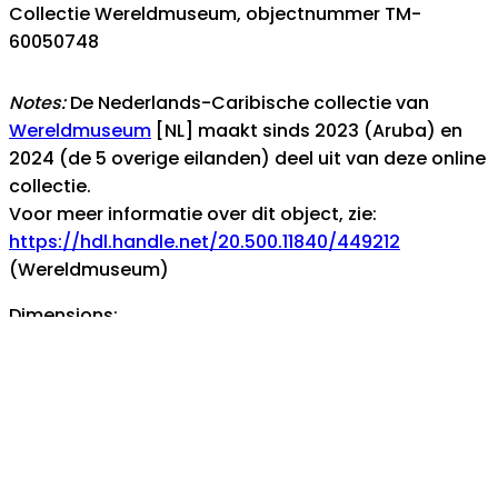
Collectie Wereldmuseum, objectnummer TM-
60050748
Notes:
De Nederlands-Caribische collectie van
Wereldmuseum
[NL] maakt sinds 2023 (Aruba) en
2024 (de 5 overige eilanden) deel uit van deze online
collectie.
Voor meer informatie over dit object, zie:
https://hdl.handle.net/20.500.11840/449212
(Wereldmuseum)
Dimensions:
10,8 x 19,2cm (4 1/4 x 7 9/16in.)
Datering: 1880-1900
Materiaal:
fotopapier