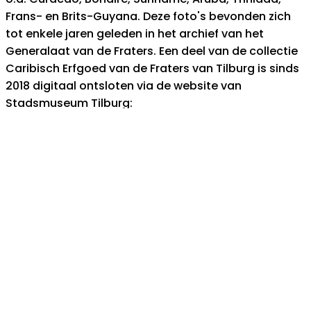
Frans- en Brits-Guyana. Deze foto's bevonden zich
tot enkele jaren geleden in het archief van het
Generalaat van de Fraters. Een deel van de collectie
Caribisch Erfgoed van de Fraters van Tilburg is sinds
2018 digitaal ontsloten via de website van
Stadsmuseum Tilburg:
https://stadsmuseumtilburg.nl/collecties/
Coverage/Location:
Aruba--Oranjestad--
Rancho
Topics:
photography
Aruba
early photography
potret bieu di Aruba
siglo 20
visserij
vissers
pesca
piscador
piscado
Rancho