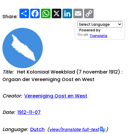
Share
Facebook
WhatsApp
X
LinkedIn
Email
Copy
Link
Share:
Powered by
Translate
Title:
Het Koloniaal Weekblad (7 november 1912) :
Orgaan der Vereeniging Oost en West
Creator:
Vereeniging Oost en West
Date:
1912-11-07
Language:
Dutch
(
view/translate full-text
)