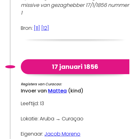
missive van gezaghebber 17/1/1856 nummer
1
Bron:
[11]
[12]
17 januari 1856
Registers van Curacao:
Invoer van
Mattea
(kind)
Leeftijd: 13
Lokatie: Aruba → Curaçao
Eigenaar:
Jacob Moreno