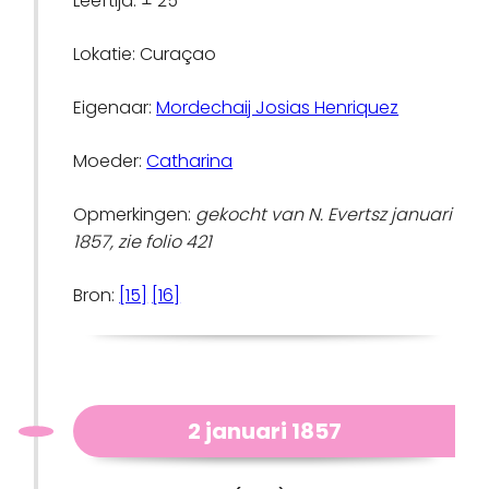
Leeftijd: ± 25
Lokatie: Curaçao
Eigenaar:
Mordechaij Josias Henriquez
Moeder:
Catharina
Opmerkingen:
gekocht van N. Evertsz januari
1857, zie folio 421
Bron:
[15]
[16]
2 januari 1857