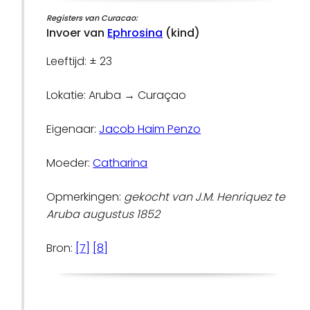
Registers van Curacao:
Invoer van
Ephrosina
(kind)
Leeftijd: ± 23
Lokatie: Aruba → Curaçao
Eigenaar:
Jacob Haim Penzo
Moeder:
Catharina
Opmerkingen:
gekocht van J.M. Henriquez te
Aruba augustus 1852
Bron:
[7]
[8]