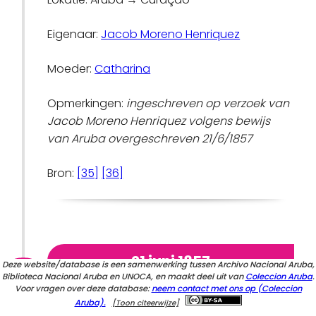
Eigenaar:
Jacob Moreno Henriquez
Moeder:
Catharina
Opmerkingen:
ingeschreven op verzoek van
Jacob Moreno Henriquez volgens bewijs
van Aruba overgeschreven 21/6/1857
Bron:
[35]
[36]
21 juni 1857
Deze website/database is een samenwerking tussen Archivo Nacional Aruba,
Biblioteca Nacional Aruba en UNOCA, en maakt deel uit van
Coleccion Aruba
.
Voor vragen over deze database:
neem contact met ons op (Coleccion
Uitvoer van
Mattea
(kind)
Aruba).
[Toon citeerwijze]