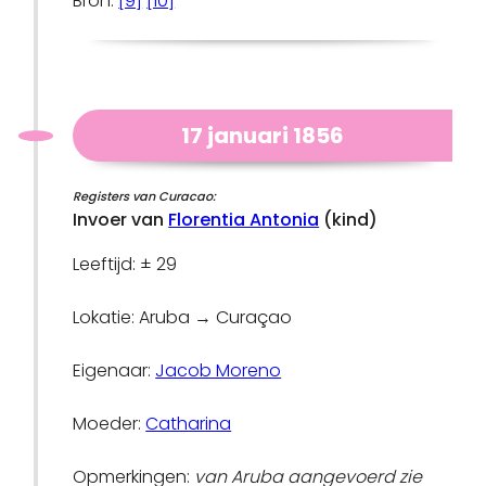
Bron:
[9]
[10]
17 januari 1856
Registers van Curacao:
Invoer van
Florentia Antonia
(kind)
Leeftijd: ± 29
Lokatie: Aruba → Curaçao
Eigenaar:
Jacob Moreno
Moeder:
Catharina
Opmerkingen:
van Aruba aangevoerd zie