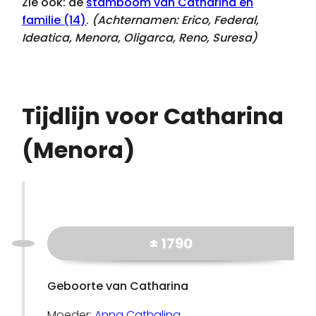
Zie ook: de
stamboom van Catharina en
familie (14)
.
(Achternamen:
Erico, Federal,
Ideatica, Menora, Oligarca, Reno, Suresa
)
Tijdlijn voor Catharina
(Menora)
± 1790
Geboorte van Catharina
Moeder:
Anna Cathalina