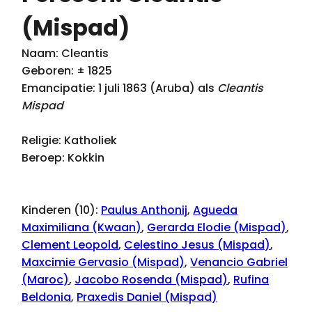
(Mispad)
Naam: Cleantis
Geboren: ± 1825
Emancipatie: 1 juli 1863 (Aruba) als
Cleantis
Mispad
Religie: Katholiek
Beroep: Kokkin
Kinderen (10):
Paulus Anthonij
,
Agueda
Maximiliana (Kwaan)
,
Gerarda Elodie (Mispad)
,
Clement Leopold
,
Celestino Jesus (Mispad)
,
Maxcimie Gervasio (Mispad)
,
Venancio Gabriel
(Maroc)
,
Jacobo Rosenda (Mispad)
,
Rufina
Beldonia
,
Praxedis Daniel (Mispad)