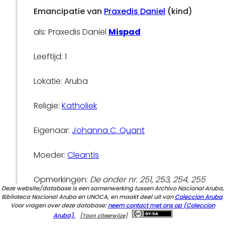
Emancipatie van
Praxedis Daniel
(kind)
als: Praxedis Daniel
Mispad
Leeftijd: 1
Lokatie: Aruba
Religie:
Katholiek
Eigenaar:
Johanna C. Quant
Moeder:
Cleantis
Opmerkingen:
De onder nr. 251, 253, 254, 255
Deze website/database is een samenwerking tussen Archivo Nacional Aruba,
en 256 ingeschreven personen zijn bij het
Biblioteca Nacional Aruba en UNOCA, en maakt deel uit van
Coleccion Aruba
.
huwelijk van hun moeder Cleantis Mispad
Voor vragen over deze database:
neem contact met ons op (Coleccion
met John Everon op de zesden november
Aruba).
[Toon citeerwijze]