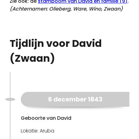
Zie ook: de
stamboom van David en familie (9)
.
(Achternamen:
Olieberg, Ware, Wino, Zwaan
)
Tijdlijn voor David
(Zwaan)
6 december 1843
Geboorte van David
Lokatie: Aruba