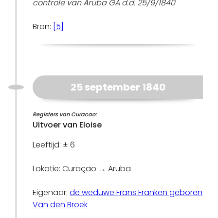
controle van Aruba GA d.d. 25/9/1840
Bron:
[5]
25 september 1840
Registers van Curacao:
Uitvoer van Eloise
Leeftijd: ± 6
Lokatie: Curaçao → Aruba
Eigenaar:
de weduwe Frans Franken geboren
Van den Broek