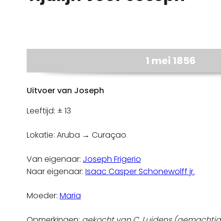
1 mei 1856
Uitvoer van Joseph
Leeftijd: ± 13
Lokatie: Aruba → Curaçao
Van eigenaar:
Joseph Frigerio
Naar eigenaar:
Isaac Casper Schonewolff jr.
Moeder:
Maria
Opmerkingen:
gekocht van C. Luidens (gemachtigd