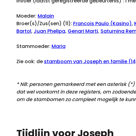
Invoer (laatst geregistreerde gebeurtenis) : 1 
Moeder:
Malain
Broer(s)/Zus(sen) (11):
Francois Paulo (Kasino)
,
Bartol
,
Juan Phelipa
,
Genari Marti
,
Saturnina Re
Stammoeder:
Maria
Zie ook: de
stamboom van Joseph en familie (14
* NB: personen gemarkeerd met een asterisk (*) k
dat
wel voorkomt
in deze registers, om zodoende
om de stambomen zo compleet mogelijk te kunn
Tijdlijn voor Joseph