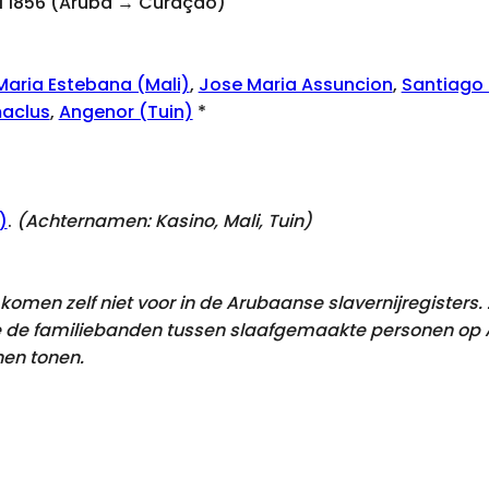
mei 1856 (Aruba → Curaçao)
Maria Estebana (Mali)
,
Jose Maria Assuncion
,
Santiago 
maclus
,
Angenor (Tuin)
*
)
.
(Achternamen:
Kasino, Mali, Tuin
)
omen zelf niet voor in de Arubaanse slavernijregisters
 de familiebanden tussen slaafgemaakte personen op Ar
en tonen.