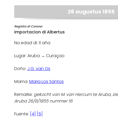
26 augustus 1855
Registro di Corsow:
Importacion di Albertus
Na edad di: 11 aña
Lugar: Aruba → Curaçao
Doño:
J.G. van Os
Mama:
Maria Los Santos
Remarke:
gekocht van M. van Hercum te Aruba, zi
Aruba 26/8/1855 nummer 16
Fuente:
[4]
[5]