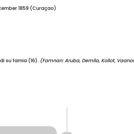
ecember 1859 (Curaçao)
i su famia (16).
(Famnan:
Aruba, Demila, Kollot, Vaano