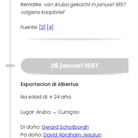
Remarke:
van Aruba gekocht in januari 1857
volgens koopbrief
Fuente:
[3]
[4]
26 januari 1857
Exportacion di Albertus
Na edad di: ± 24 aña
Lugar: Aruba → Curaçao
Di doño:
Gerard Schotborgh
Pa doño:
David Abraham Jesurun