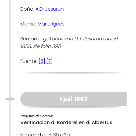
Doño:
A.D. Jesurun
Mama:
Maria Ignes
Remarke:
gekocht van D.J. Jesurun maart
1858, zie folio 395
Fuente:
[6]
[7]
1 juli 1863
Registro di Corsow:
Verificacion di Borderellen di Albertus
Na edad di: ± 30 aña