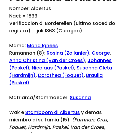
Nomber: Albertus
Naci: ± 1833
Verificacion di Borderellen (ultimo socedido
registra) : 1 juli 1863 (Curaçao)
Mama:
Maria Ignees
Rumannan (8):
Rosina (Zollanier)
,
George
,
Anna Christina (Van der Croes)
,
Johannes
(Paskel)
,
Nicolaas (Paskel)
,
Susanna Cleta
(Hardmijn)
,
Dorothea (Foquet)
,
Braulia
(Paskel)
Matriarca/Stammoeder:
Susanna
Wak e
Stamboom di Albertus
y demas
miembro di su famia (15).
(Famnan:
Crux,
Foquet, Hardmijn, Paskel, Van der Croes,