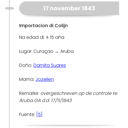
17 november 1843
Importacion di Colijn
Na edad di: ± 15 aña
Lugar: Curaçao → Aruba
Doño:
Damita Suares
Mama:
Jozelien
Remarke:
overgeschreven op de controle te
Aruba GA d.d. 17/11/1843
Fuente:
[5]