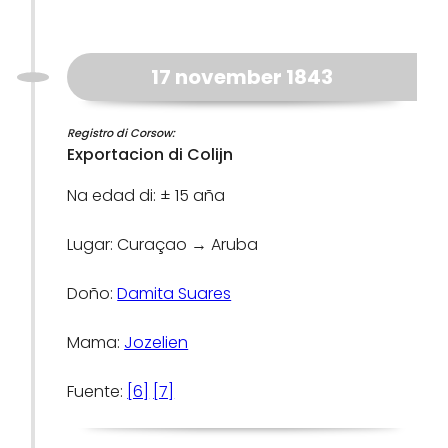
17 november 1843
Registro di Corsow:
Exportacion di Colijn
Na edad di: ± 15 aña
Lugar: Curaçao → Aruba
Doño:
Damita Suares
Mama:
Jozelien
Fuente:
[6]
[7]