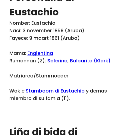
Eustachio
Nomber: Eustachio
Naci: 3 november 1859 (Aruba)
Fayece: 9 maart 1861 (Aruba)
Mama:
Englentina
Rumannan (2):
Seferina
,
Balbarita (Klark)
Matriarca/Stammoeder:
Wak e
Stamboom di Eustachio
y demas
miembro di su famia (11).
Liña di bida di