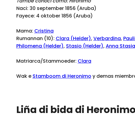
Tambe conoci como: Hironimo
Naci: 30 september 1856 (Aruba)
Fayece: 4 oktober 1856 (Aruba)
Mama:
Cristina
Rumannan (10):
Clara (Helder)
,
Verbardina
,
Paul
Philomena (Helder)
,
Stasio (Helder)
,
Anna Stasia
Matriarca/Stammoeder:
Clara
Wak e
Stamboom di Heronimo
y demas miembro 
Liña di bida di Heronim