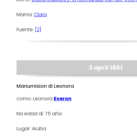
Mama:
Clara
Fuente:
[2]
3 april 1861
Manumision di Leonora
como: Leonora
Everon
Na edad di: 75 aña
Lugar: Aruba