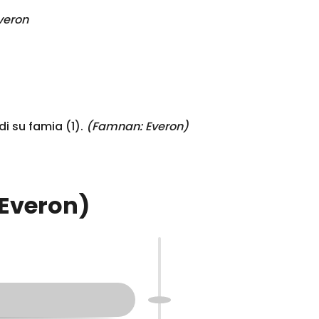
veron
 su famia (1).
(Famnan:
Everon
)
(Everon)