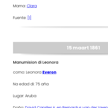
Mama:
Clara
Fuente:
[1]
15 maart 1861
Manumision di Leonora
como: Leonora
Everon
Na edad di: 75 aña
Lugar: Aruba
Doño:
David Capriles jr. en Bernardus van der Vee