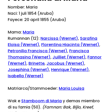
Nomber: Maria
Naci: 1 juli 1854 (Aruba)
Fayece: 20 april 1855 (Aruba)
Mama:
Maria
Rumannan (12):
Narcissa (Wernet)
,
Sarafina
Eloisa (Wernet)
,
Florentina Hiacinta (Wernet)
,
Petronilia Francisca (Wernet)
,
Francisca
Thomasina (Wernet)
,
Juilliet (Wernet)
,
Fannor
(Wernet)
,
Brinette
,
Jacobus (Wernet)
,
Josephina (Wernet)
,
Henrique (Wernet)
,
Isabella (Wernet)
Matriarca/Stammoeder:
Maria Louisa
Wak e
Stamboom di Maria
y demas miembro
di su famia (50).
(Famnan:
Bak, Bijlo, Kreef,