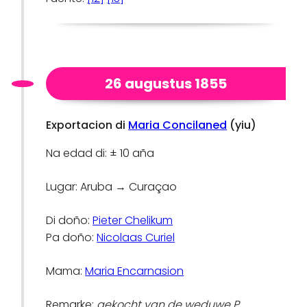
26 augustus 1855
Exportacion di
Maria Concilaned
(yiu)
Na edad di: ± 10 aña
Lugar: Aruba → Curaçao
Di doño:
Pieter Chelikum
Pa doño:
Nicolaas Curiel
Mama:
Maria Encarnasion
Remarke:
gekocht van de weduwe P.