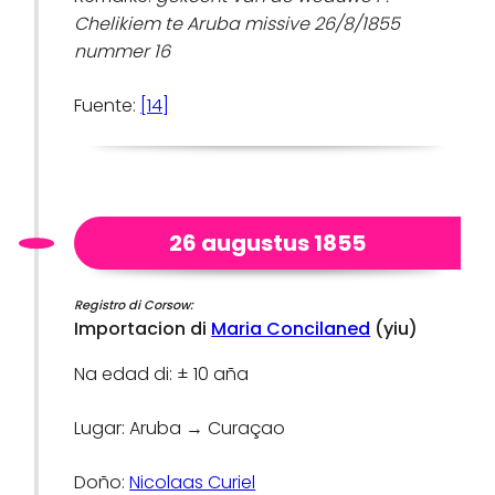
Chelikiem te Aruba missive 26/8/1855
nummer 16
Fuente:
[14]
26 augustus 1855
Registro di Corsow:
Importacion di
Maria Concilaned
(yiu)
Na edad di: ± 10 aña
Lugar: Aruba → Curaçao
Doño:
Nicolaas Curiel