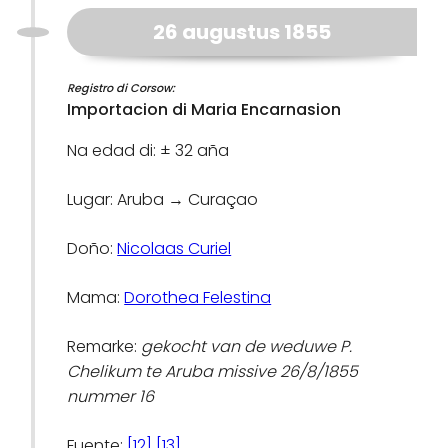
26 augustus 1855
Registro di Corsow:
Importacion di Maria Encarnasion
Na edad di: ± 32 aña
Lugar: Aruba → Curaçao
Doño:
Nicolaas Curiel
Mama:
Dorothea Felestina
Remarke:
gekocht van de weduwe P.
Chelikum te Aruba missive 26/8/1855
nummer 16
Fuente:
[12]
[13]