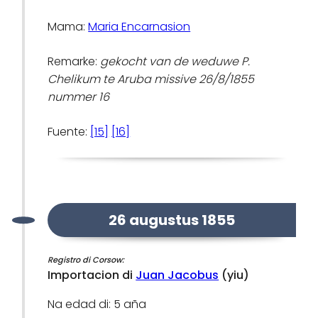
Mama:
Maria Encarnasion
Remarke:
gekocht van de weduwe P.
Chelikum te Aruba missive 26/8/1855
nummer 16
Fuente:
[15]
[16]
26 augustus 1855
Registro di Corsow:
Importacion di
Juan Jacobus
(yiu)
Na edad di: 5 aña