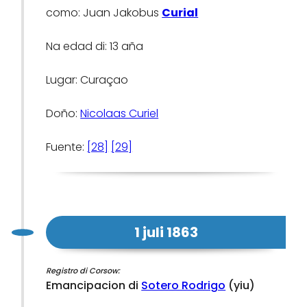
como: Juan Jakobus
Curial
Na edad di: 13 aña
Lugar: Curaçao
Doño:
Nicolaas Curiel
Fuente:
[28]
[29]
1 juli 1863
Registro di Corsow:
Emancipacion di
Sotero Rodrigo
(yiu)