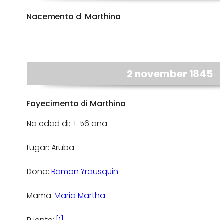
Nacemento di Marthina
2 november 1845
Fayecimento di Marthina
Na edad di: ± 56 aña
Lugar: Aruba
Doño:
Ramon Yrausquin
Mama:
Maria Martha
Fuente:
[1]