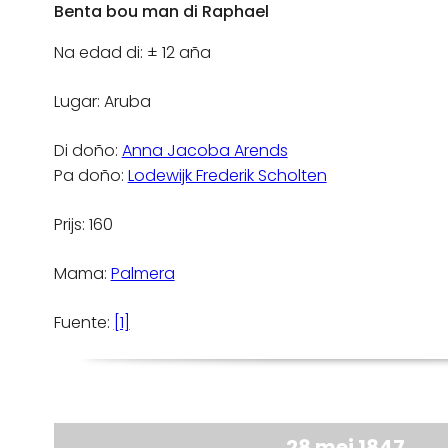
Benta bou man di Raphael
Na edad di: ± 12 aña
Lugar: Aruba
Di doño:
Anna Jacoba Arends
Pa doño:
Lodewijk Frederik Scholten
Prijs: 160
Mama:
Palmera
Fuente:
[1]
28 mei 1847