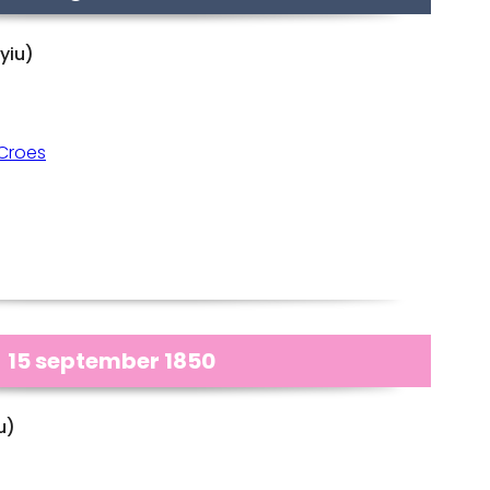
yiu)
Croes
15 september 1850
u)