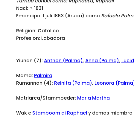
Tambe conoci como: Raphael,a, Raphail
Naci: ± 1831
Emancipa: 1 juli 1863 (Aruba) como
Rafaela Palm
Religion: Catolico
Profesion: Labadora
Yiunan (7):
Anthon (Palma)
,
Anna (Palma)
,
Luci
Mama:
Palmira
Rumannan (4):
Reinita (Palma)
,
Leonora (Palma
Matriarca/Stammoeder:
Maria Martha
Wak e
Stamboom di Raphael
y demas miembro d