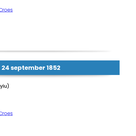
Croes
24 september 1852
yiu)
Croes