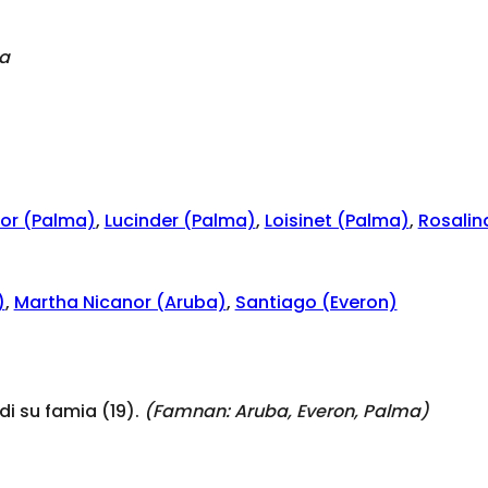
a
dor (Palma)
,
Lucinder (Palma)
,
Loisinet (Palma)
,
Rosalin
)
,
Martha Nicanor (Aruba)
,
Santiago (Everon)
i su famia (19).
(Famnan:
Aruba, Everon, Palma
)