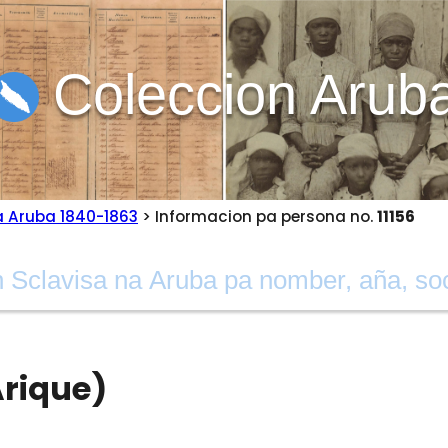
Coleccion Arub
a Aruba 1840-1863
> Informacion pa persona no.
11156
Arique)