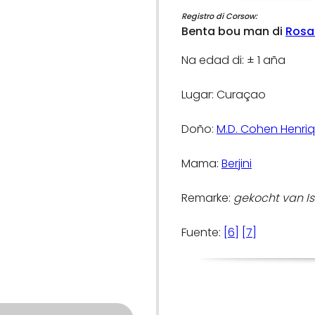
Registro di Corsow:
Benta bou man di
Rosa
Na edad di: ± 1 aña
Lugar: Curaçao
Doño:
M.D. Cohen Henri
Mama:
Berjini
Remarke:
gekocht van Is
Fuente:
[6]
[7]