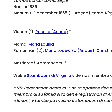
Tambe conoci como: Birjini
Naci: ± 1836
Manumiti: 1 december 1855 (Curaçao) como
Vir
Yiunan (1):
Rosalie (Arique)
*
Mama:
Maria Louisa
Rumannan (2):
Maria Lodewika (Arique)
,
Christi
Matriarca/Stammoeder:
*
Wak e
Stamboom di Virginia
y demas miembro di
* NB: Personanan anota cu * no ta aparece den e 
miembro di su famia si ta den e registronan di A
islanan", y tambe pa mustra e stamboom di nan