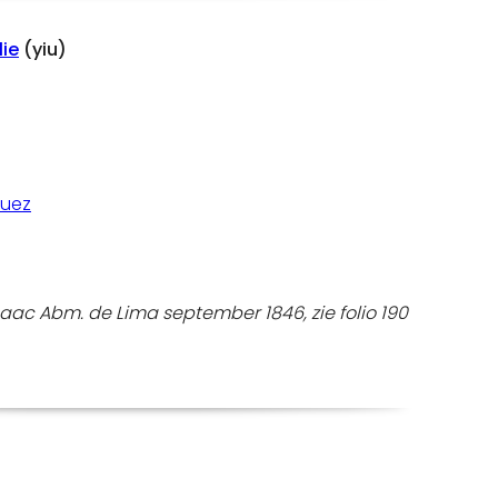
lie
(yiu)
quez
aac Abm. de Lima september 1846, zie folio 190