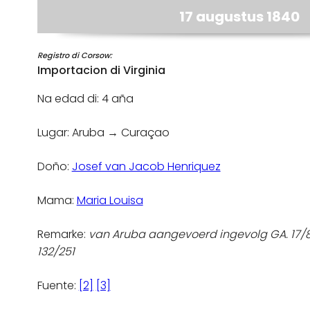
17 augustus 1840
Registro di Corsow:
Importacion di Virginia
Na edad di: 4 aña
Lugar: Aruba → Curaçao
Doño:
Josef van Jacob Henriquez
Mama:
Maria Louisa
Remarke:
van Aruba aangevoerd ingevolg GA. 17
132/251
Fuente:
[2]
[3]