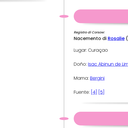
Registro di Corsow:
Nacemento di
Rosalie
(
Lugar: Curaçao
Doño:
Isac Abinun de Li
Mama:
Bergini
Fuente:
[4]
[5]