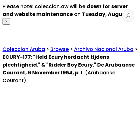
Please note: coleccion.aw will be
down for server
and website maintenance
on
Tuesday, August 4
.
×
Coleccion Aruba
>
Browse
>
Archivo Nacional Aruba
>
ECURY-177: "Held Ecury herdacht tijdens
plechtigheid." & "Ridder Boy Ecury." De Arubaanse
Courant, 6 November 1954, p. 1.
(Arubaanse
Courant)