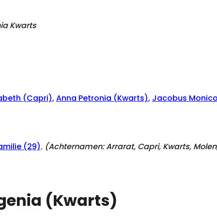
nia Kwarts
sabeth (Capri)
,
Anna Petronia (Kwarts)
,
Jacobus Monico
milie (29)
.
(Achternamen:
Arrarat, Capri, Kwarts, Mole
ugenia (Kwarts)