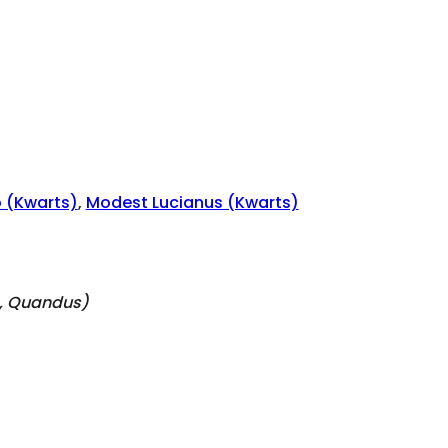
 (Kwarts)
,
Modest Lucianus (Kwarts)
n, Quandus
)