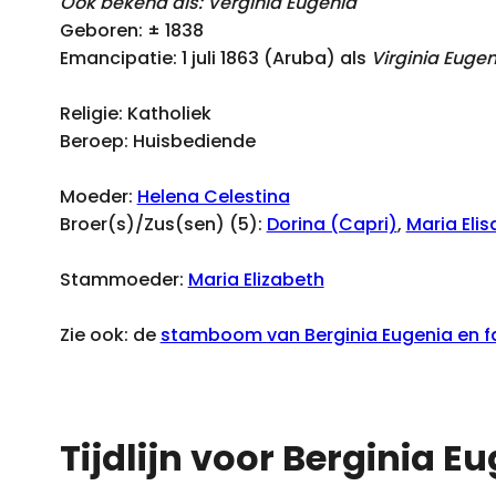
Ook bekend als: Verginia Eugenia
Geboren: ± 1838
Emancipatie: 1 juli 1863 (Aruba) als
Virginia Euge
Religie: Katholiek
Beroep: Huisbediende
Moeder:
Helena Celestina
Broer(s)/Zus(sen) (5):
Dorina (Capri)
,
Maria Eli
Stammoeder:
Maria Elizabeth
Zie ook: de
stamboom van Berginia Eugenia en fa
Tijdlijn voor Berginia E