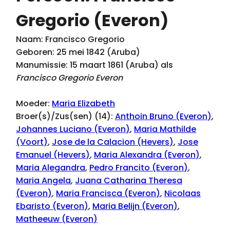
Gregorio (Everon)
Naam: Francisco Gregorio
Geboren: 25 mei 1842 (Aruba)
Manumissie: 15 maart 1861 (Aruba) als
Francisco Gregorio Everon
Moeder:
Maria Elizabeth
Broer(s)/Zus(sen) (14):
Anthoin Bruno (Everon)
,
Johannes Luciano (Everon)
,
Maria Mathilde
(Voort)
,
Jose de la Calacion (Hevers)
,
Jose
Emanuel (Hevers)
,
Maria Alexandra (Everon)
,
Maria Alegandra
,
Pedro Francito (Everon)
,
Maria Angela
,
Juana Catharina Theresa
(Everon)
,
Maria Francisca (Everon)
,
Nicolaas
Ebaristo (Everon)
,
Maria Belijn (Everon)
,
Matheeuw (Everon)