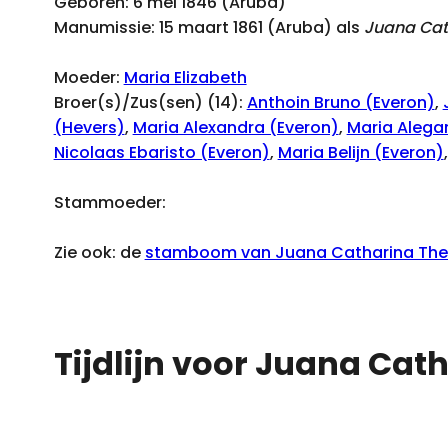
Geboren: 6 mei 1846 (Aruba)
Manumissie: 15 maart 1861 (Aruba) als
Juana Cat
Moeder:
Maria Elizabeth
Broer(s)/Zus(sen) (14):
Anthoin Bruno (Everon)
,
(Hevers)
,
Maria Alexandra (Everon)
,
Maria Alega
Nicolaas Ebaristo (Everon)
,
Maria Belijn (Everon)
Stammoeder:
Zie ook: de
stamboom van Juana Catharina There
Tijdlijn voor Juana Cat