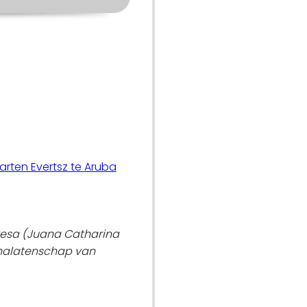
ten Evertsz te Aruba
resa (Juana Catharina
e nalatenschap van