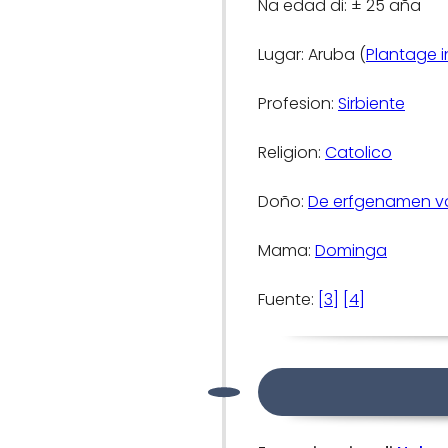
Na edad di: ± 25 aña
Lugar: Aruba (
Plantage i
Profesion:
Sirbiente
Religion:
Catolico
Doño:
De erfgenamen va
Mama:
Dominga
Fuente:
[3]
[4]