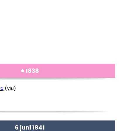
± 1838
na
(yiu)
6 juni 1841