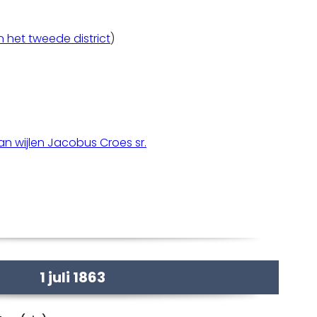
n het tweede district
)
n wijlen Jacobus Croes sr.
1 juli 1863