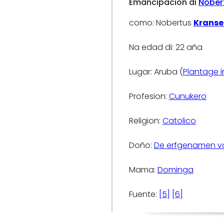
Emancipacion di
Nober
como: Nobertus
Kranse
Na edad di: 22 aña
Lugar: Aruba (
Plantage i
Profesion:
Cunukero
Religion:
Catolico
Doño:
De erfgenamen va
Mama:
Dominga
Fuente:
[5]
[6]