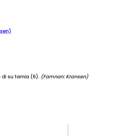
nsen)
di su famia (6).
(Famnan:
Kransen
)