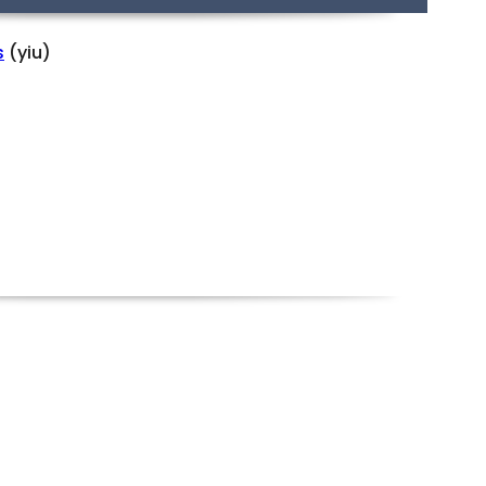
s
(yiu)