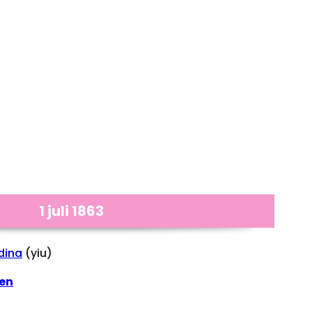
1 juli 1863
dina
(yiu)
en