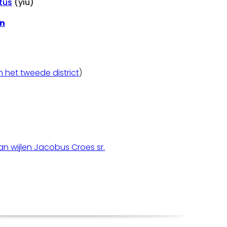
tus
(yiu)
n
n het tweede district
)
n wijlen Jacobus Croes sr.