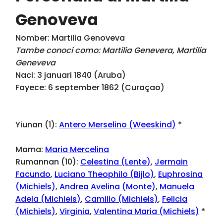
Genoveva
Nomber: Martilia Genoveva
Tambe conoci como: Martilia Genevera, Martilia
Geneveva
Naci: 3 januari 1840 (Aruba)
Fayece: 6 september 1862 (Curaçao)
Yiunan (1):
Antero Merselino (Weeskind)
*
Mama:
Maria Mercelina
Rumannan (10):
Celestina (Lente)
,
Jermain
Facundo
,
Luciano Theophilo (Bijlo)
,
Euphrosina
(Michiels)
,
Andrea Avelina (Monte)
,
Manuela
Adela (Michiels)
,
Camilio (Michiels)
,
Felicia
(Michiels)
,
Virginia
,
Valentina Maria (Michiels)
*