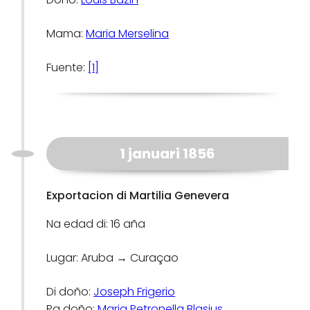
Mama:
Maria Merselina
Fuente:
[1]
1 januari 1856
Exportacion di Martilia Genevera
Na edad di: 16 aña
Lugar: Aruba → Curaçao
Di doño:
Joseph Frigerio
Pa doño:
Maria Petronella Blasius