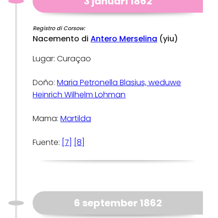
3 januari 1862
Registro di Corsow:
Nacemento di
Antero Merselina
(yiu)
Lugar: Curaçao
Doño:
Maria Petronella Blasius, weduwe
Heinrich Wilhelm Lohman
Mama:
Martilda
Fuente:
[7]
[8]
6 september 1862