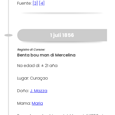
Fuente:
[3]
[4]
1 juli 1856
Registro di Corsow:
Benta bou man di Mercelina
Na edad di: ± 21 aña
Lugar: Curaçao
Doño:
J. Mazza
Mama:
Maria