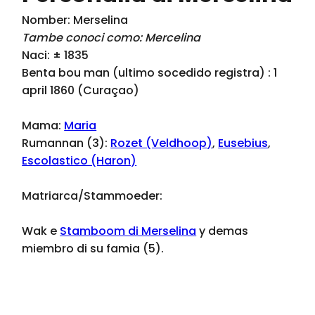
Nomber: Merselina
Tambe conoci como: Mercelina
Naci: ± 1835
Benta bou man (ultimo socedido registra) : 1
april 1860 (Curaçao)
Mama:
Maria
Rumannan (3):
Rozet (Veldhoop)
,
Eusebius
,
Escolastico (Haron)
Matriarca/Stammoeder:
Wak e
Stamboom di Merselina
y demas
miembro di su famia (5).