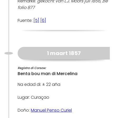
Remarke:
gekocht van L.J. Moors juli 1856, zie
folio 877
Fuente:
[5]
[6]
1 maart 1857
Registro di Corsow:
Benta bou man di Mercelina
Na edad di: ± 22 aña
Lugar: Curaçao
Doño:
Manuel Penso Curiel