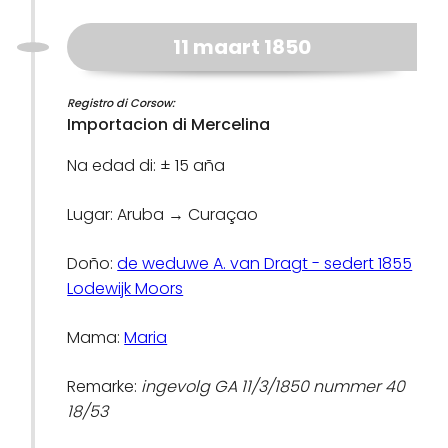
11 maart 1850
Registro di Corsow:
Importacion di Mercelina
Na edad di: ± 15 aña
Lugar: Aruba → Curaçao
Doño:
de weduwe A. van Dragt - sedert 1855
Lodewijk Moors
Mama:
Maria
Remarke:
ingevolg GA 11/3/1850 nummer 40
18/53