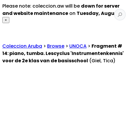
Please note: coleccion.aw will be
down for server
and website maintenance
on
Tuesday, August 4
.
×
Coleccion Aruba
>
Browse
>
UNOCA
>
Fragment #
14: piano, tumba. Lescyclus 'Instrumentenkennis'
voor de 2e klas van de basisschool
(Giel, Tica)