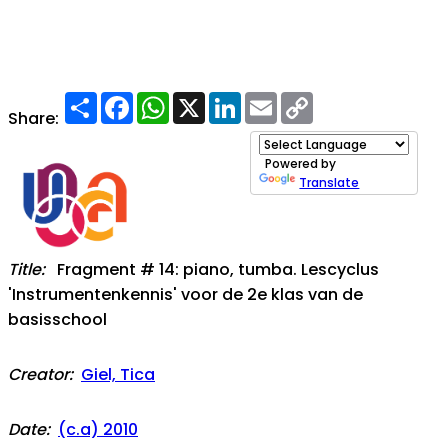
Share
Facebook
WhatsApp
X
LinkedIn
Email
Copy
Link
Share:
Powered by
Translate
Title:
Fragment # 14: piano, tumba. Lescyclus
'Instrumentenkennis' voor de 2e klas van de
basisschool
Creator:
Giel, Tica
Date:
(c.a) 2010