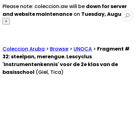
Please note: coleccion.aw will be
down for server
and website maintenance
on
Tuesday, August 4
.
×
Coleccion Aruba
>
Browse
>
UNOCA
>
Fragment #
32: steelpan, merengue. Lescyclus
'Instrumentenkennis' voor de 2e klas van de
basisschool
(Giel, Tica)