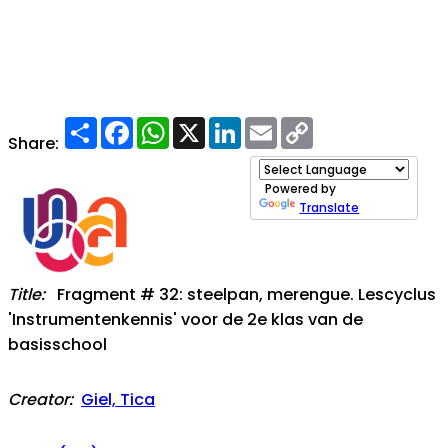
Share
Facebook
WhatsApp
X
LinkedIn
Email
Copy
Link
Share:
Powered by
Translate
Title:
Fragment # 32: steelpan, merengue. Lescyclus
'Instrumentenkennis' voor de 2e klas van de
basisschool
Creator:
Giel, Tica