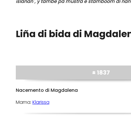
islanan", y tambe pa mustra e stamboom di nan
Liña di bida di Magdal
± 1837
Nacemento di Magdalena
Mama:
Klarissa