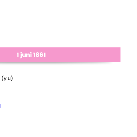
1 juni 1861
(yiu)
l