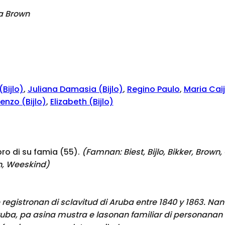
a Brown
Bijlo)
,
Juliana Damasia (Bijlo)
,
Regino Paulo
,
Maria Cai
enzo (Bijlo)
,
Elizabeth (Bijlo)
o di su famia (55).
(Famnan:
Biest, Bijlo, Bikker, Brow
en, Weeskind
)
registronan di sclavitud di Aruba entre 1840 y 1863. Nan
ruba, pa asina mustra e lasonan familiar di personanan 