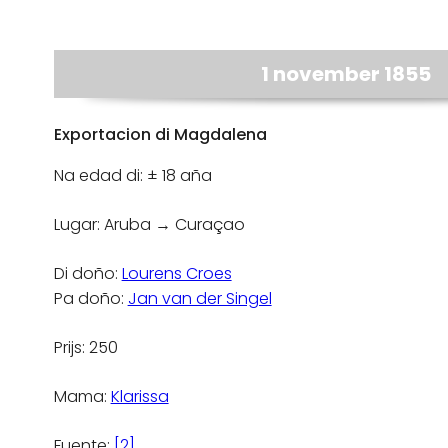
1 november 1855
Exportacion di Magdalena
Na edad di: ± 18 aña
Lugar: Aruba → Curaçao
Di doño:
Lourens Croes
Pa doño:
Jan van der Singel
Prijs: 250
Mama:
Klarissa
Fuente:
[2]