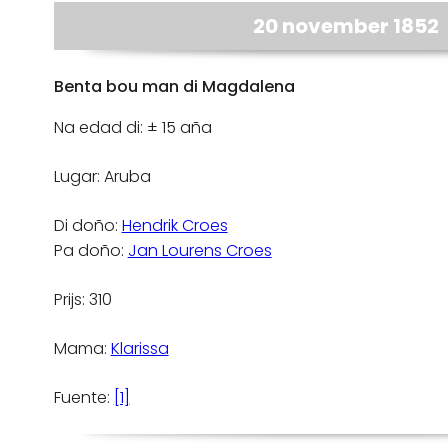
20 november 1852
Benta bou man di Magdalena
Na edad di: ± 15 aña
Lugar: Aruba
Di doño:
Hendrik Croes
Pa doño:
Jan Lourens Croes
Prijs: 310
Mama:
Klarissa
Fuente:
[1]