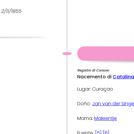
2/11/1855
Registro di Corsow:
Nacemento di
Catalina
Lugar: Curaçao
Doño:
Jan van der Singe
Mama:
Maleentje
Fuente:
[5]
[6]