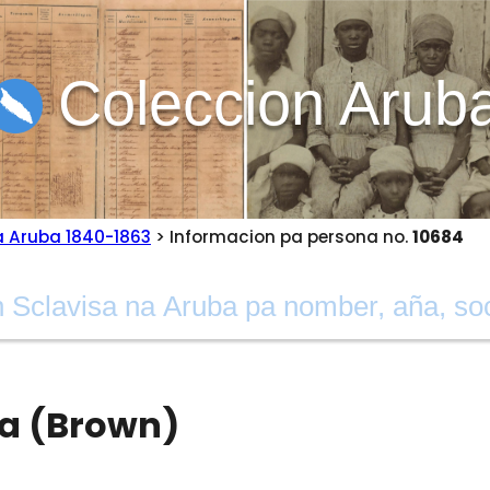
Coleccion Arub
a Aruba 1840-1863
> Informacion pa persona no.
10684
na (Brown)